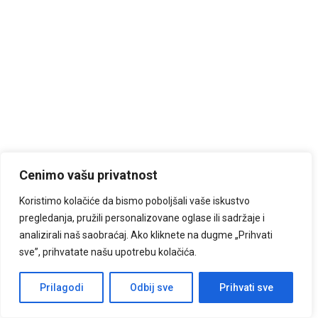
Cenimo vašu privatnost
Koristimo kolačiće da bismo poboljšali vaše iskustvo
pregledanja, pružili personalizovane oglase ili sadržaje i
analizirali naš saobraćaj. Ako kliknete na dugme „Prihvati
sve”, prihvatate našu upotrebu kolačića.
Kontaktiraj nas!
Prilagodi
Odbij sve
Prihvati sve