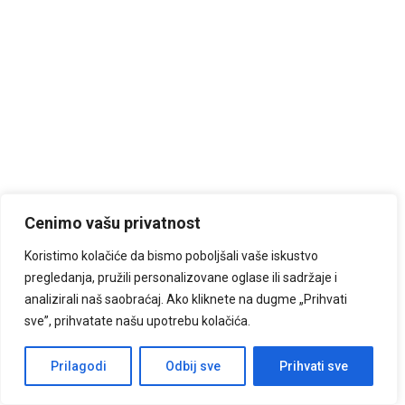
Cenimo vašu privatnost
Koristimo kolačiće da bismo poboljšali vaše iskustvo
pregledanja, pružili personalizovane oglase ili sadržaje i
analizirali naš saobraćaj. Ako kliknete na dugme „Prihvati
sve”, prihvatate našu upotrebu kolačića.
Kontaktiraj nas!
Prilagodi
Odbij sve
Prihvati sve